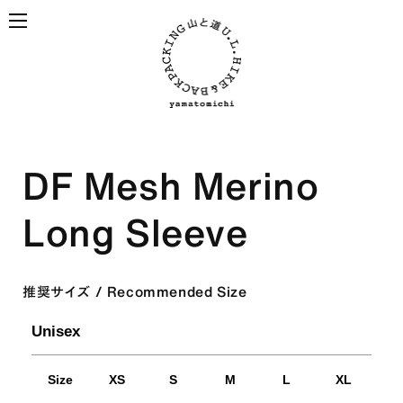
Skip to
content
ALL
PRODUCTS
View all products
DF Mesh Merino
BACKPACKS
ULハイキングのための道具たち
Long Sleeve
Backpacks made for
推奨サイズ / Recommended Size
ultralight hiking
Unisex
TOPS
BOTTOMS
Size
XS
S
M
L
XL