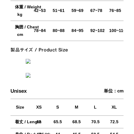
体重 / Weight
42~53
51~61
59~69
67~78
76~85
kg
Functional clothing
Unique 5-Pocket design
胸囲 / Chest
78~84
80~88
84~95
92~102
100~110
cm
JACKETS
HATS
製品サイズ / Product Size
Protection from wind, rain,
Functional hats
and cold
Unisex
単位：cm
ALL WEATHER
ACTIVE INSULATION
Size
XS
S
M
L
XL
着丈 / Length
62
65.5
68.5
70.5
72.5
Breathable all-weather wear
Breathable insulation