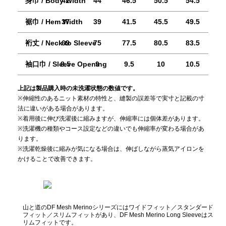
身巾 / Body Width
42
44
46.5
50.5
54.5
裾巾 / Hem Width
37
39
41.5
45.5
49.5
SLEEPING PADS
REPAIR
裄丈 / Neck to Sleeve
69
75
77.5
80.5
83.5
袖口巾 / Sleeve Opening
8.5
9
9.5
10
10.5
Ultralight sleeping pads
Repair patches and parts
上記は製品購入時の未洗濯状態の数値です。
※伸縮性のあるニット素材の特性と、縫製の誤差等で実寸と記載の寸
法に違いがある場合があります。
※着用後に伸び洗濯後に縮みますが、伸縮率には個体差があります。
※洗濯機の種類やコース設定などの違いでも伸縮率が変わる場合があ
ACCESSORIES
SPECIAL OFFERS
ります。
※洗濯乾燥後に縮みが気になる場合は、伸ばしながら蒸気アイロンを
かけることで改善できます。
Functional accessories
Offers to eliminate product
loss
山と道のDF Mesh Merinoシリーズにはワイドフィット／スタンダード
フィット／スリムフィットがあり、DF Mesh Merino Long Sleeveはス
リムフィットです。